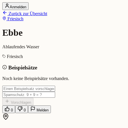
Anmelden
Startseite
Zurück zur Übersicht
Alle Dialekte
Friesisch
Dialekte vergleichen
Wörterbuch
Dialekt-Karte
Ebbe
Ranking
Blog
Ablaufendes Wasser
Ebbe (Friesisch)
Friesisch
Beispielsätze
Bedeutung:
Ablaufendes Wasser
Eingereicht von: Mundwerk Team
Noch keine Beispielsätze vorhanden.
Vorschlagen
0
0
Melden