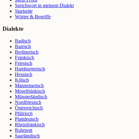
Sprichwort in meinem Dialekt
Startseite
Wörter & Begriffe
Dialekte
Badisch
Bairisch
Berlinerisch
Fränkisch
Friesisch
Hamburgerisch
Hessisch
Kölsch
Mannemerisch
Moselfränkisch
Münsterländisch
Nordfriesisch
Österreichisch
Pfälzisch
Plattdeutsch
Rheinfränkisch
Ruhrpott
Saarländisch