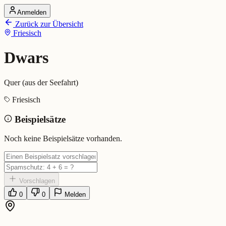
Anmelden
Startseite
Zurück zur Übersicht
Alle Dialekte
Friesisch
Dialekte vergleichen
Wörterbuch
Dialekt-Karte
Dwars
Ranking
Blog
Quer (aus der Seefahrt)
Dwars (Friesisch)
Friesisch
Beispielsätze
Bedeutung:
Quer (aus der Seefahrt)
Eingereicht von: Mundwerk Team
Noch keine Beispielsätze vorhanden.
Vorschlagen
0
0
Melden