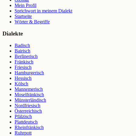
Mein Profil
Sprichwort in meinem Dialekt
Startseite
Wörter & Begriffe
Dialekte
Badisch
Bairisch
Berlinerisch
Fränkisch
Friesisch
Hamburgerisch
Hessisch
Kölsch
Mannemerisch
Moselfränkisch
Münsterländisch
Nordfriesisch
Österreichisch
Pfälzisch
Plattdeutsch
Rheinfränkisch
Ruhrpott