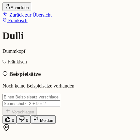
Anmelden
Startseite
Zurück zur Übersicht
Alle Dialekte
Fränkisch
Dialekte vergleichen
Wörterbuch
Dialekt-Karte
Dulli
Ranking
Blog
Dummkopf
Dulli (Fränkisch)
Fränkisch
Beispielsätze
Bedeutung:
Dummkopf
Eingereicht von: Mundwerk Team
Noch keine Beispielsätze vorhanden.
Vorschlagen
0
0
Melden