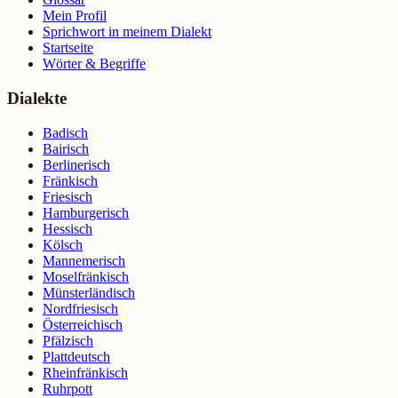
Mein Profil
Sprichwort in meinem Dialekt
Startseite
Wörter & Begriffe
Dialekte
Badisch
Bairisch
Berlinerisch
Fränkisch
Friesisch
Hamburgerisch
Hessisch
Kölsch
Mannemerisch
Moselfränkisch
Münsterländisch
Nordfriesisch
Österreichisch
Pfälzisch
Plattdeutsch
Rheinfränkisch
Ruhrpott