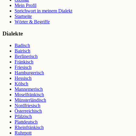
Mein Profil
Sprichwort in meinem Dialekt
Startseite
Wörter & Begriffe
Dialekte
Badisch
Bairisch
Berlinerisch
Fränkisch
Friesisch
Hamburgerisch
Hessisch
Kölsch
Mannemerisch
Moselfränkisch
Münsterländisch
Nordfriesisch
Österreichisch
Pfälzisch
Plattdeutsch
Rheinfränkisch
Ruhrpott