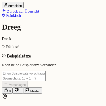
Anmelden
Startseite
Zurück zur Übersicht
Alle Dialekte
Fränkisch
Dialekte vergleichen
Wörterbuch
Dialekt-Karte
Dreeg
Ranking
Blog
Dreck
Dreeg (Fränkisch)
Fränkisch
Beispielsätze
Bedeutung:
Dreck
Eingereicht von: Mundwerk Team
Noch keine Beispielsätze vorhanden.
Vorschlagen
0
0
Melden