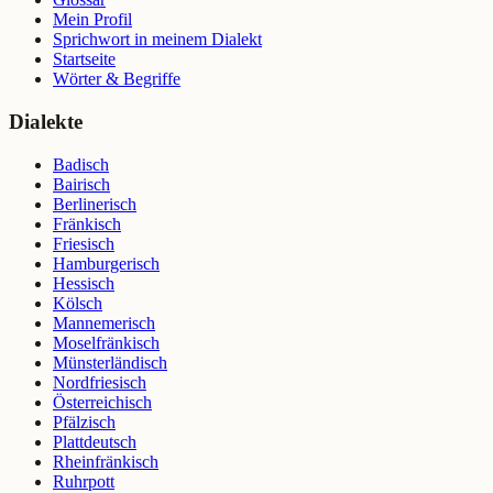
Mein Profil
Sprichwort in meinem Dialekt
Startseite
Wörter & Begriffe
Dialekte
Badisch
Bairisch
Berlinerisch
Fränkisch
Friesisch
Hamburgerisch
Hessisch
Kölsch
Mannemerisch
Moselfränkisch
Münsterländisch
Nordfriesisch
Österreichisch
Pfälzisch
Plattdeutsch
Rheinfränkisch
Ruhrpott