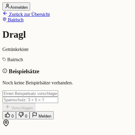
Anmelden
Startseite
Zurück zur Übersicht
Alle Dialekte
Bairisch
Dialekte vergleichen
Wörterbuch
Dialekt-Karte
Dragl
Ranking
Blog
Getränkekiste
Dragl (Bairisch)
Bairisch
Beispielsätze
Bedeutung:
Getränkekiste
Eingereicht von: Mundwerk Team
Noch keine Beispielsätze vorhanden.
Vorschlagen
0
0
Melden