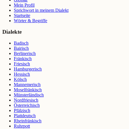
Mein Profil
Sprichwort in meinem Dialekt
Startseite
Wörter & Begriffe
Dialekte
Badisch
Bairisch
Berlinerisch
Fränkisch
Friesisch
Hamburgerisch
Hessisch
Kölsch
Mannemerisch
Moselfränkisch
Münsterländisch
Nordfriesisch
Österreichisch
Pfälzisch
Plattdeutsch
Rheinfränkisch
Ruhrpott