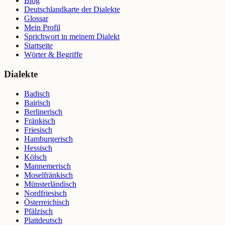
Blog
Deutschlandkarte der Dialekte
Glossar
Mein Profil
Sprichwort in meinem Dialekt
Startseite
Wörter & Begriffe
Dialekte
Badisch
Bairisch
Berlinerisch
Fränkisch
Friesisch
Hamburgerisch
Hessisch
Kölsch
Mannemerisch
Moselfränkisch
Münsterländisch
Nordfriesisch
Österreichisch
Pfälzisch
Plattdeutsch