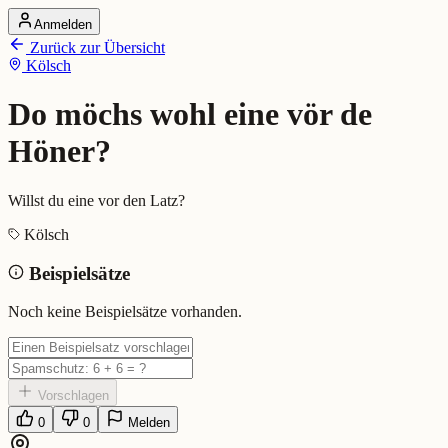
Anmelden
Startseite
Zurück zur Übersicht
Alle Dialekte
Kölsch
Dialekte vergleichen
Wörterbuch
Dialekt-Karte
Do möchs wohl eine vör de
Ranking
Blog
Höner?
Do möchs wohl eine vör de Höne
Willst du eine vor den Latz?
Kölsch
Bedeutung:
Willst du eine vor den Latz?
Beispielsätze
Beispiel:
Pass op, do möchs wohl eine...
Eingereicht von: Mundwerk Team
Noch keine Beispielsätze vorhanden.
Vorschlagen
0
0
Melden