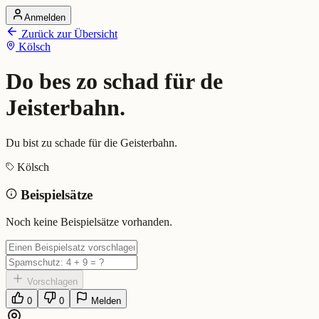
Anmelden
Startseite
Zurück zur Übersicht
Alle Dialekte
Kölsch
Dialekte vergleichen
Wörterbuch
Dialekt-Karte
Do bes zo schad für de
Ranking
Blog
Jeisterbahn.
Do bes zo schad für de Jeisterba
Du bist zu schade für die Geisterbahn.
Kölsch
Bedeutung:
Du bist zu schade für die Geisterbahn.
Beispielsätze
Beispiel:
Do mäs ene Jesicht wie ene Sack Muschele, do bes zo schad
Eingereicht von: Mundwerk Team
Noch keine Beispielsätze vorhanden.
Vorschlagen
0
0
Melden