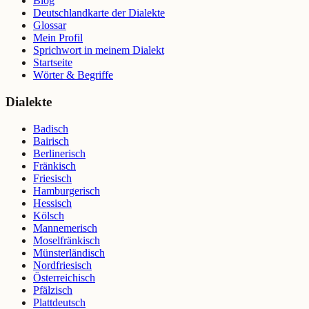
Blog
Deutschlandkarte der Dialekte
Glossar
Mein Profil
Sprichwort in meinem Dialekt
Startseite
Wörter & Begriffe
Dialekte
Badisch
Bairisch
Berlinerisch
Fränkisch
Friesisch
Hamburgerisch
Hessisch
Kölsch
Mannemerisch
Moselfränkisch
Münsterländisch
Nordfriesisch
Österreichisch
Pfälzisch
Plattdeutsch