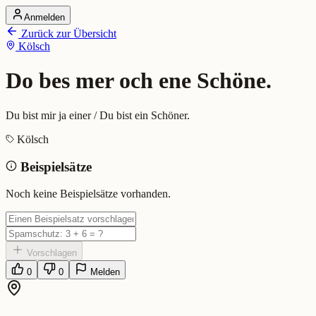
Anmelden
Startseite
Zurück zur Übersicht
Alle Dialekte
Kölsch
Dialekte vergleichen
Wörterbuch
Dialekt-Karte
Do bes mer och ene Schöne.
Ranking
Blog
Du bist mir ja einer / Du bist ein Schöner.
Do bes mer och ene Schöne. (Kö
Kölsch
Beispielsätze
Bedeutung:
Du bist mir ja einer / Du bist ein Schöner.
Beispiel:
Wat de do widder verzällst, do bes mer och ene Schöne.
Noch keine Beispielsätze vorhanden.
Eingereicht von: Mundwerk Team
Vorschlagen
0
0
Melden