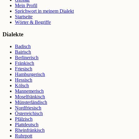
Mein Profil
Sprichwort in meinem Dialekt
Startseite
Wörter & Begriffe
Dialekte
Badisch
Bairisch
Berlinerisch
Fränkisch
Friesisch
Hamburgerisch
Hessisch
Kölsch
Mannemerisch
Moselfränkisch
Münsterländisch
Nordfriesisch
Österreichisch
Pfälzisch
Plattdeutsch
Rheinfränkisch
Ruhrpott