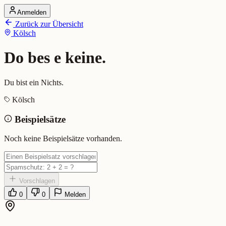
Anmelden
Startseite
Zurück zur Übersicht
Alle Dialekte
Kölsch
Dialekte vergleichen
Wörterbuch
Dialekt-Karte
Do bes e keine.
Ranking
Blog
Du bist ein Nichts.
Do bes e keine. (Kölsch)
Kölsch
Beispielsätze
Bedeutung:
Du bist ein Nichts.
Beispiel:
Wat willste denn? Do bes e keine.
Noch keine Beispielsätze vorhanden.
Eingereicht von: Mundwerk Team
Vorschlagen
0
0
Melden