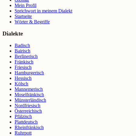
Mein Profil
Sprichwort in meinem Dialekt
Startseite
Wörter & Begriffe
Dialekte
Badisch
Bairisch
Berlinerisch
Fränkisch
Friesisch
Hamburgerisch
Hessisch
Kölsch
Mannemerisch
Moselfränkisch
Münsterländisch
Nordfriesisch
Österreichisch
Pfälzisch
Plattdeutsch
Rheinfränkisch
Ruhrpott