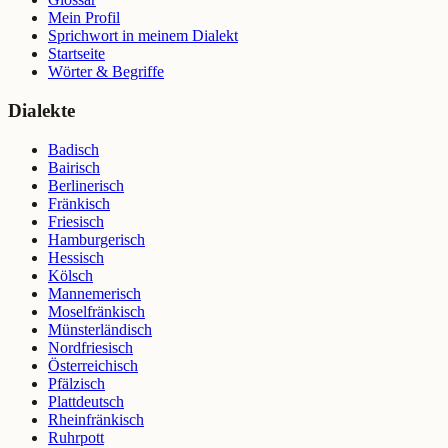
Mein Profil
Sprichwort in meinem Dialekt
Startseite
Wörter & Begriffe
Dialekte
Badisch
Bairisch
Berlinerisch
Fränkisch
Friesisch
Hamburgerisch
Hessisch
Kölsch
Mannemerisch
Moselfränkisch
Münsterländisch
Nordfriesisch
Österreichisch
Pfälzisch
Plattdeutsch
Rheinfränkisch
Ruhrpott