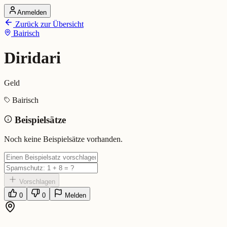
Anmelden
Startseite
Zurück zur Übersicht
Alle Dialekte
Bairisch
Dialekte vergleichen
Wörterbuch
Dialekt-Karte
Diridari
Ranking
Blog
Geld
Diridari (Bairisch)
Bairisch
Beispielsätze
Bedeutung:
Geld
Eingereicht von: Mundwerk Team
Noch keine Beispielsätze vorhanden.
Vorschlagen
0
0
Melden