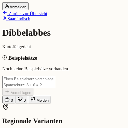
Anmelden
Startseite
Zurück zur Übersicht
Alle Dialekte
Saarländisch
Dialekte vergleichen
Wörterbuch
Dialekt-Karte
Dibbelabbes
Ranking
Blog
Kartoffelgericht
Dibbelabbes (Saarländisch)
Beispielsätze
Bedeutung:
Kartoffelgericht
Noch keine Beispielsätze vorhanden.
Vorschlagen
0
0
Melden
Regionale Varianten