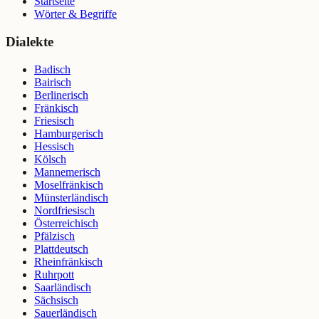
Startseite
Wörter & Begriffe
Dialekte
Badisch
Bairisch
Berlinerisch
Fränkisch
Friesisch
Hamburgerisch
Hessisch
Kölsch
Mannemerisch
Moselfränkisch
Münsterländisch
Nordfriesisch
Österreichisch
Pfälzisch
Plattdeutsch
Rheinfränkisch
Ruhrpott
Saarländisch
Sächsisch
Sauerländisch