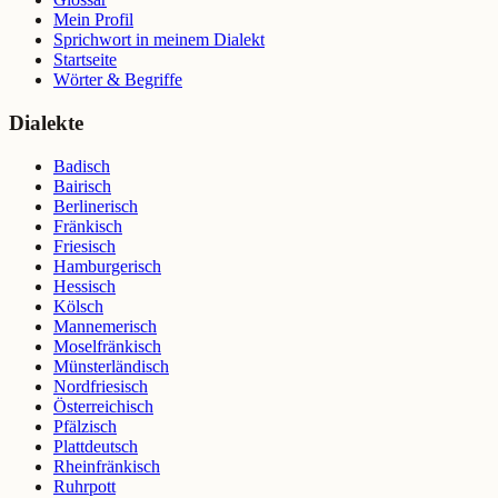
Mein Profil
Sprichwort in meinem Dialekt
Startseite
Wörter & Begriffe
Dialekte
Badisch
Bairisch
Berlinerisch
Fränkisch
Friesisch
Hamburgerisch
Hessisch
Kölsch
Mannemerisch
Moselfränkisch
Münsterländisch
Nordfriesisch
Österreichisch
Pfälzisch
Plattdeutsch
Rheinfränkisch
Ruhrpott