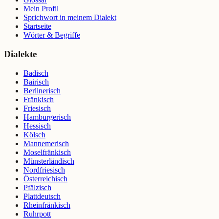
Mein Profil
Sprichwort in meinem Dialekt
Startseite
Wörter & Begriffe
Dialekte
Badisch
Bairisch
Berlinerisch
Fränkisch
Friesisch
Hamburgerisch
Hessisch
Kölsch
Mannemerisch
Moselfränkisch
Münsterländisch
Nordfriesisch
Österreichisch
Pfälzisch
Plattdeutsch
Rheinfränkisch
Ruhrpott