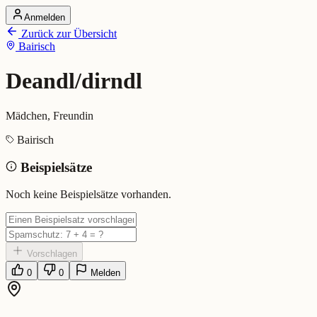
Anmelden
Startseite
Zurück zur Übersicht
Alle Dialekte
Bairisch
Dialekte vergleichen
Wörterbuch
Dialekt-Karte
Deandl/dirndl
Ranking
Blog
Mädchen, Freundin
Deandl/dirndl (Bairisch)
Bairisch
Beispielsätze
Bedeutung:
Mädchen, Freundin
Eingereicht von: Mundwerk Team
Noch keine Beispielsätze vorhanden.
Vorschlagen
0
0
Melden