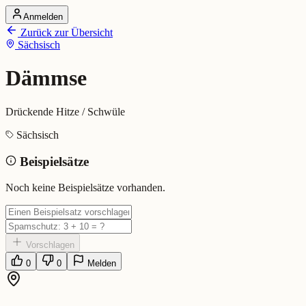
Anmelden
Startseite
Zurück zur Übersicht
Alle Dialekte
Sächsisch
Dialekte vergleichen
Wörterbuch
Dialekt-Karte
Dämmse
Ranking
Blog
Drückende Hitze / Schwüle
Dämmse (Sächsisch)
Sächsisch
Beispielsätze
Bedeutung:
Drückende Hitze / Schwüle
Eingereicht von: Mundwerk Team
Noch keine Beispielsätze vorhanden.
Vorschlagen
0
0
Melden