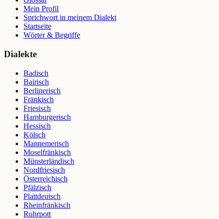
Mein Profil
Sprichwort in meinem Dialekt
Startseite
Wörter & Begriffe
Dialekte
Badisch
Bairisch
Berlinerisch
Fränkisch
Friesisch
Hamburgerisch
Hessisch
Kölsch
Mannemerisch
Moselfränkisch
Münsterländisch
Nordfriesisch
Österreichisch
Pfälzisch
Plattdeutsch
Rheinfränkisch
Ruhrpott