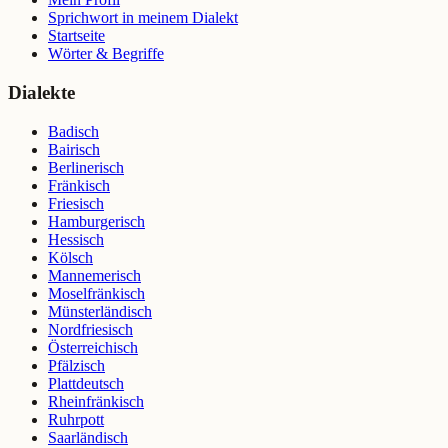
Sprichwort in meinem Dialekt
Startseite
Wörter & Begriffe
Dialekte
Badisch
Bairisch
Berlinerisch
Fränkisch
Friesisch
Hamburgerisch
Hessisch
Kölsch
Mannemerisch
Moselfränkisch
Münsterländisch
Nordfriesisch
Österreichisch
Pfälzisch
Plattdeutsch
Rheinfränkisch
Ruhrpott
Saarländisch