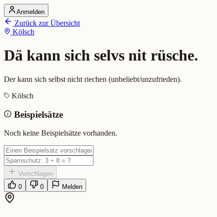
Anmelden
Startseite
Zurück zur Übersicht
Alle Dialekte
Kölsch
Dialekte vergleichen
Wörterbuch
Dialekt-Karte
Dä kann sich selvs nit rüsche.
Ranking
Blog
Der kann sich selbst nicht riechen (unbeliebt/unzufrieden).
Dä kann sich selvs nit rüsche. (
Kölsch
Beispielsätze
Bedeutung:
Der kann sich selbst nicht riechen (unbeliebt/unzufrieden
Beispiel:
Dä is miess jelount, dä kann sich selvs...
Noch keine Beispielsätze vorhanden.
Eingereicht von: Mundwerk Team
Vorschlagen
0
0
Melden