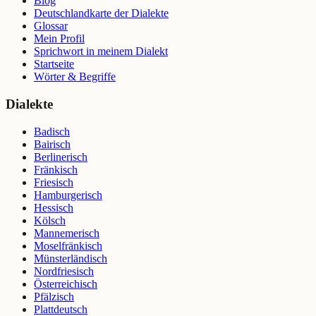
Blog
Deutschlandkarte der Dialekte
Glossar
Mein Profil
Sprichwort in meinem Dialekt
Startseite
Wörter & Begriffe
Dialekte
Badisch
Bairisch
Berlinerisch
Fränkisch
Friesisch
Hamburgerisch
Hessisch
Kölsch
Mannemerisch
Moselfränkisch
Münsterländisch
Nordfriesisch
Österreichisch
Pfälzisch
Plattdeutsch