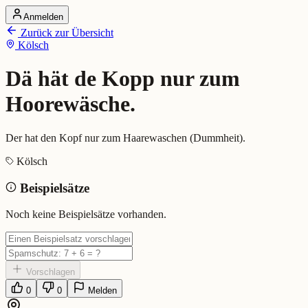
Anmelden
Startseite
Zurück zur Übersicht
Alle Dialekte
Kölsch
Dialekte vergleichen
Wörterbuch
Dialekt-Karte
Dä hät de Kopp nur zum
Ranking
Blog
Hoorewäsche.
Dä hät de Kopp nur zum Hoorew
Der hat den Kopf nur zum Haarewaschen (Dummheit).
Kölsch
Bedeutung:
Der hat den Kopf nur zum Haarewaschen (Dummheit).
Beispielsätze
Beispiel:
Dä versteht ja jar nix, dä hät de Kopp...
Eingereicht von: Mundwerk Team
Noch keine Beispielsätze vorhanden.
Vorschlagen
0
0
Melden