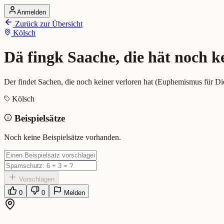
Anmelden
Startseite
Zurück zur Übersicht
Alle Dialekte
Kölsch
Dialekte vergleichen
Wörterbuch
Dialekt-Karte
Dä fingk Saache, die hät noch ke
Ranking
Blog
Der findet Sachen, die noch keiner verloren hat (Euphemismus für Die
Dä fingk Saache, die hät noch ke
Kölsch
Beispielsätze
Bedeutung:
Der findet Sachen, die noch keiner verloren hat (Euphem
Beispiel:
Pass op dei Portemonnaie op, dä fingk Saache...
Noch keine Beispielsätze vorhanden.
Eingereicht von: Mundwerk Team
Vorschlagen
0
0
Melden