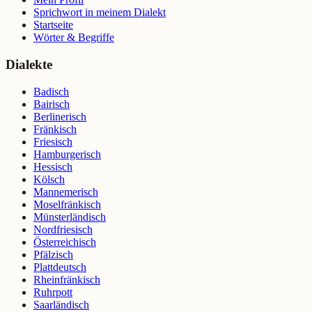
Sprichwort in meinem Dialekt
Startseite
Wörter & Begriffe
Dialekte
Badisch
Bairisch
Berlinerisch
Fränkisch
Friesisch
Hamburgerisch
Hessisch
Kölsch
Mannemerisch
Moselfränkisch
Münsterländisch
Nordfriesisch
Österreichisch
Pfälzisch
Plattdeutsch
Rheinfränkisch
Ruhrpott
Saarländisch