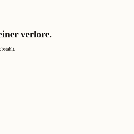
iner verlore.
bstahl).
iner verlore. (Kölsch)
ismus für Diebstahl).