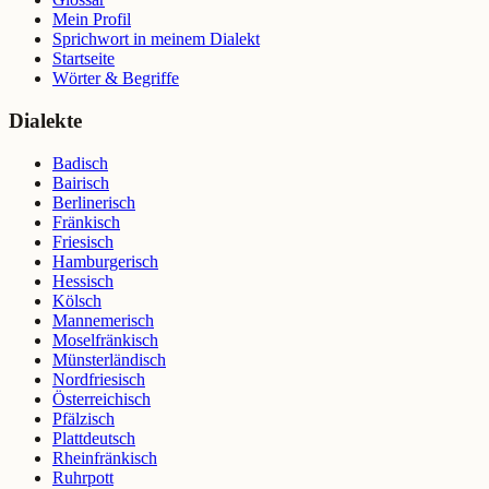
Mein Profil
Sprichwort in meinem Dialekt
Startseite
Wörter & Begriffe
Dialekte
Badisch
Bairisch
Berlinerisch
Fränkisch
Friesisch
Hamburgerisch
Hessisch
Kölsch
Mannemerisch
Moselfränkisch
Münsterländisch
Nordfriesisch
Österreichisch
Pfälzisch
Plattdeutsch
Rheinfränkisch
Ruhrpott