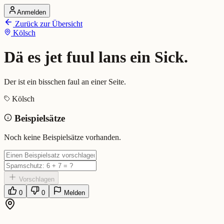
Anmelden
Startseite
Zurück zur Übersicht
Alle Dialekte
Kölsch
Dialekte vergleichen
Wörterbuch
Dialekt-Karte
Dä es jet fuul lans ein Sick.
Ranking
Blog
Der ist ein bisschen faul an einer Seite.
Dä es jet fuul lans ein Sick. (Köl
Kölsch
Beispielsätze
Bedeutung:
Der ist ein bisschen faul an einer Seite.
Beispiel:
Dä bewegt sich nit jähn, dä es jet fuul...
Noch keine Beispielsätze vorhanden.
Eingereicht von: Mundwerk Team
Vorschlagen
0
0
Melden