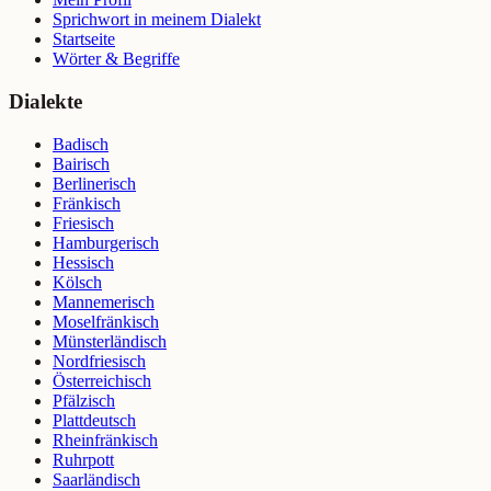
Sprichwort in meinem Dialekt
Startseite
Wörter & Begriffe
Dialekte
Badisch
Bairisch
Berlinerisch
Fränkisch
Friesisch
Hamburgerisch
Hessisch
Kölsch
Mannemerisch
Moselfränkisch
Münsterländisch
Nordfriesisch
Österreichisch
Pfälzisch
Plattdeutsch
Rheinfränkisch
Ruhrpott
Saarländisch