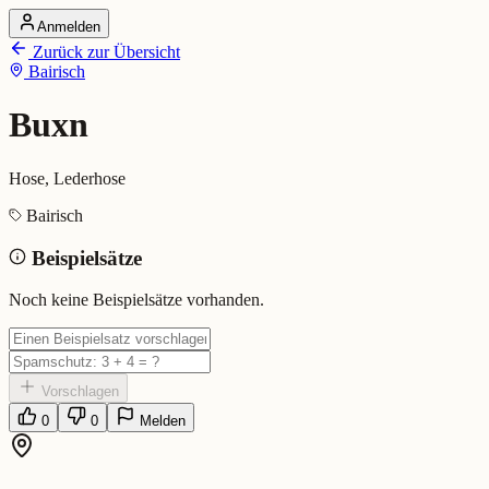
Anmelden
Startseite
Zurück zur Übersicht
Alle Dialekte
Bairisch
Dialekte vergleichen
Wörterbuch
Dialekt-Karte
Buxn
Ranking
Blog
Hose, Lederhose
Buxn (Bairisch)
Bairisch
Beispielsätze
Bedeutung:
Hose, Lederhose
Eingereicht von: Mundwerk Team
Noch keine Beispielsätze vorhanden.
Vorschlagen
0
0
Melden