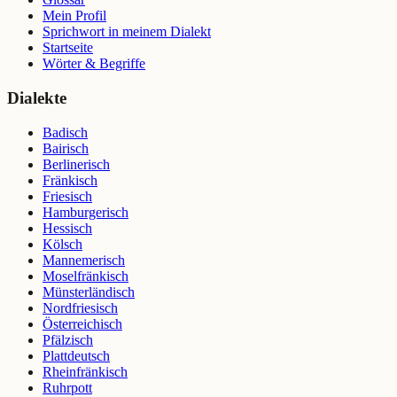
Mein Profil
Sprichwort in meinem Dialekt
Startseite
Wörter & Begriffe
Dialekte
Badisch
Bairisch
Berlinerisch
Fränkisch
Friesisch
Hamburgerisch
Hessisch
Kölsch
Mannemerisch
Moselfränkisch
Münsterländisch
Nordfriesisch
Österreichisch
Pfälzisch
Plattdeutsch
Rheinfränkisch
Ruhrpott