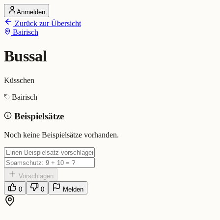
Anmelden
Startseite
Zurück zur Übersicht
Alle Dialekte
Bairisch
Dialekte vergleichen
Wörterbuch
Dialekt-Karte
Bussal
Ranking
Blog
Küsschen
Bussal (Bairisch)
Bairisch
Beispielsätze
Bedeutung:
Küsschen
Eingereicht von: Mundwerk Team
Noch keine Beispielsätze vorhanden.
Vorschlagen
0
0
Melden