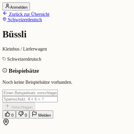
Anmelden
Startseite
Zurück zur Übersicht
Alle Dialekte
Schweizerdeutsch
Dialekte vergleichen
Wörterbuch
Dialekt-Karte
Büssli
Ranking
Blog
Kleinbus / Lieferwagen
Büssli (Schweizerdeutsch)
Schweizerdeutsch
Beispielsätze
Bedeutung:
Kleinbus / Lieferwagen
Eingereicht von: Mundwerk Team
Noch keine Beispielsätze vorhanden.
Vorschlagen
0
0
Melden