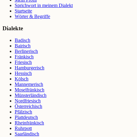
Sprichwort in meinem Dialekt
Startseite
Wörter & Begriffe
Dialekte
Badisch
Bairisch
Berlinerisch
Fränkisch
Friesisch
Hamburgerisch
Hessisch
Kölsch
Mannemerisch
Moselfränkisch
Münsterländisch
Nordfriesisch
Österreichisch
Pfälzisch
Plattdeutsch
Rheinfränkisch
Ruhrpott
Saarländisch