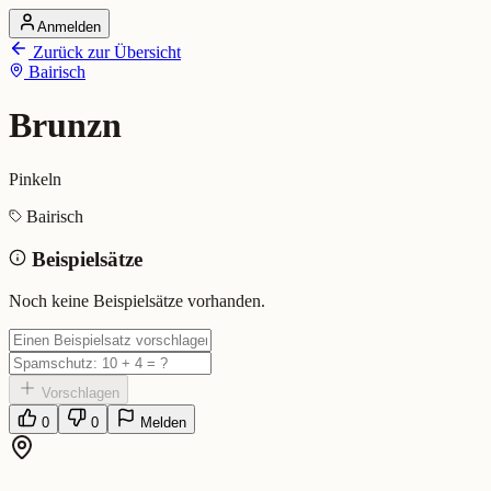
Anmelden
Startseite
Zurück zur Übersicht
Alle Dialekte
Bairisch
Dialekte vergleichen
Wörterbuch
Dialekt-Karte
Brunzn
Ranking
Blog
Pinkeln
Brunzn (Bairisch)
Bairisch
Beispielsätze
Bedeutung:
Pinkeln
Eingereicht von: Mundwerk Team
Noch keine Beispielsätze vorhanden.
Vorschlagen
0
0
Melden