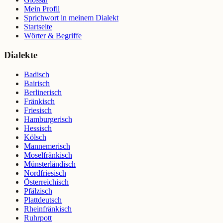
Mein Profil
Sprichwort in meinem Dialekt
Startseite
Wörter & Begriffe
Dialekte
Badisch
Bairisch
Berlinerisch
Fränkisch
Friesisch
Hamburgerisch
Hessisch
Kölsch
Mannemerisch
Moselfränkisch
Münsterländisch
Nordfriesisch
Österreichisch
Pfälzisch
Plattdeutsch
Rheinfränkisch
Ruhrpott