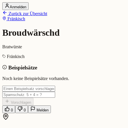
Anmelden
Startseite
Zurück zur Übersicht
Alle Dialekte
Fränkisch
Dialekte vergleichen
Wörterbuch
Dialekt-Karte
Broudwärschd
Ranking
Blog
Bratwürste
Broudwärschd (Fränkisch)
Fränkisch
Beispielsätze
Bedeutung:
Bratwürste
Eingereicht von: Mundwerk Team
Noch keine Beispielsätze vorhanden.
Vorschlagen
0
0
Melden