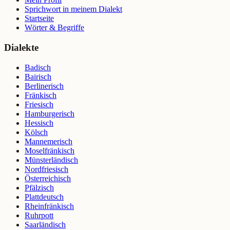
Sprichwort in meinem Dialekt
Startseite
Wörter & Begriffe
Dialekte
Badisch
Bairisch
Berlinerisch
Fränkisch
Friesisch
Hamburgerisch
Hessisch
Kölsch
Mannemerisch
Moselfränkisch
Münsterländisch
Nordfriesisch
Österreichisch
Pfälzisch
Plattdeutsch
Rheinfränkisch
Ruhrpott
Saarländisch