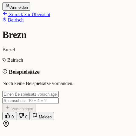
Anmelden
Startseite
Zurück zur Übersicht
Alle Dialekte
Bairisch
Dialekte vergleichen
Wörterbuch
Dialekt-Karte
Brezn
Ranking
Blog
Brezel
Brezn (Bairisch)
Bairisch
Beispielsätze
Bedeutung:
Brezel
Eingereicht von: Mundwerk Team
Noch keine Beispielsätze vorhanden.
Vorschlagen
0
0
Melden