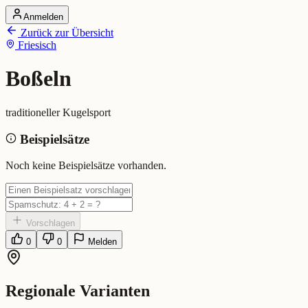
Anmelden
Startseite
Zurück zur Übersicht
Alle Dialekte
Friesisch
Dialekte vergleichen
Wörterbuch
Dialekt-Karte
Boßeln
Ranking
Blog
traditioneller Kugelsport
Boßeln (Friesisch)
Beispielsätze
Bedeutung:
traditioneller Kugelsport
Noch keine Beispielsätze vorhanden.
Vorschlagen
0
0
Melden
Regionale Varianten