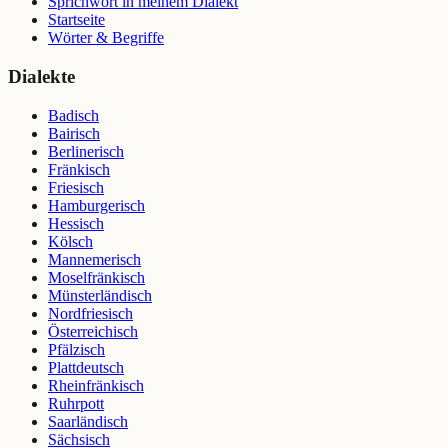
Sprichwort in meinem Dialekt
Startseite
Wörter & Begriffe
Dialekte
Badisch
Bairisch
Berlinerisch
Fränkisch
Friesisch
Hamburgerisch
Hessisch
Kölsch
Mannemerisch
Moselfränkisch
Münsterländisch
Nordfriesisch
Österreichisch
Pfälzisch
Plattdeutsch
Rheinfränkisch
Ruhrpott
Saarländisch
Sächsisch