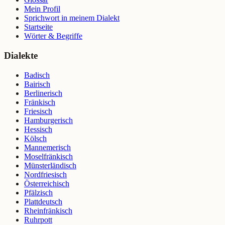
Mein Profil
Sprichwort in meinem Dialekt
Startseite
Wörter & Begriffe
Dialekte
Badisch
Bairisch
Berlinerisch
Fränkisch
Friesisch
Hamburgerisch
Hessisch
Kölsch
Mannemerisch
Moselfränkisch
Münsterländisch
Nordfriesisch
Österreichisch
Pfälzisch
Plattdeutsch
Rheinfränkisch
Ruhrpott