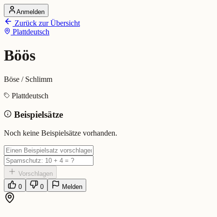
Anmelden
Startseite
Zurück zur Übersicht
Alle Dialekte
Plattdeutsch
Dialekte vergleichen
Wörterbuch
Dialekt-Karte
Böös
Ranking
Blog
Böse / Schlimm
Böös (Plattdeutsch)
Plattdeutsch
Beispielsätze
Bedeutung:
Böse / Schlimm
Eingereicht von: Mundwerk Team
Noch keine Beispielsätze vorhanden.
Vorschlagen
0
0
Melden