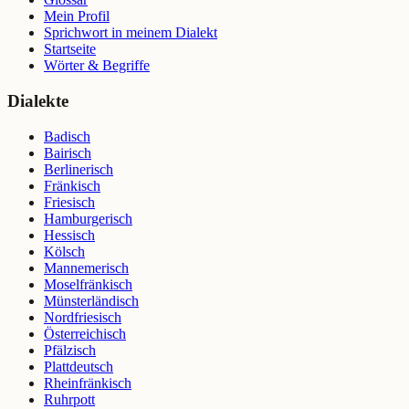
Mein Profil
Sprichwort in meinem Dialekt
Startseite
Wörter & Begriffe
Dialekte
Badisch
Bairisch
Berlinerisch
Fränkisch
Friesisch
Hamburgerisch
Hessisch
Kölsch
Mannemerisch
Moselfränkisch
Münsterländisch
Nordfriesisch
Österreichisch
Pfälzisch
Plattdeutsch
Rheinfränkisch
Ruhrpott