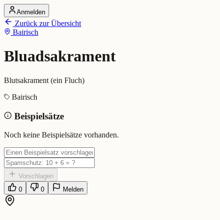
Anmelden
Startseite
Zurück zur Übersicht
Alle Dialekte
Bairisch
Dialekte vergleichen
Wörterbuch
Dialekt-Karte
Bluadsakrament
Ranking
Blog
Blutsakrament (ein Fluch)
Bluadsakrament (Bairisch)
Bairisch
Beispielsätze
Bedeutung:
Blutsakrament (ein Fluch)
Eingereicht von: Mundwerk Team
Noch keine Beispielsätze vorhanden.
Vorschlagen
0
0
Melden