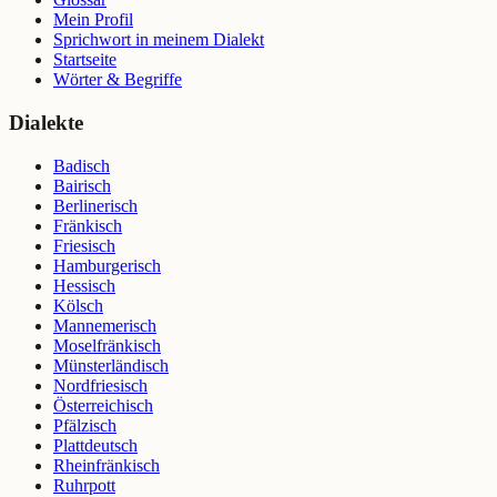
Mein Profil
Sprichwort in meinem Dialekt
Startseite
Wörter & Begriffe
Dialekte
Badisch
Bairisch
Berlinerisch
Fränkisch
Friesisch
Hamburgerisch
Hessisch
Kölsch
Mannemerisch
Moselfränkisch
Münsterländisch
Nordfriesisch
Österreichisch
Pfälzisch
Plattdeutsch
Rheinfränkisch
Ruhrpott