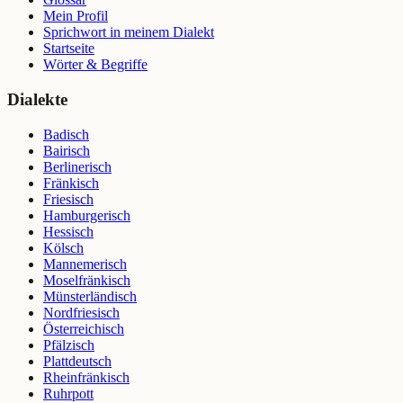
Mein Profil
Sprichwort in meinem Dialekt
Startseite
Wörter & Begriffe
Dialekte
Badisch
Bairisch
Berlinerisch
Fränkisch
Friesisch
Hamburgerisch
Hessisch
Kölsch
Mannemerisch
Moselfränkisch
Münsterländisch
Nordfriesisch
Österreichisch
Pfälzisch
Plattdeutsch
Rheinfränkisch
Ruhrpott