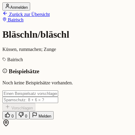
Anmelden
Startseite
Zurück zur Übersicht
Alle Dialekte
Bairisch
Dialekte vergleichen
Wörterbuch
Dialekt-Karte
Bläschln/bläschl
Ranking
Blog
Küssen, rummachen; Zunge
Bläschln/bläschl (Bairisch)
Bairisch
Beispielsätze
Bedeutung:
Küssen, rummachen; Zunge
Eingereicht von: Mundwerk Team
Noch keine Beispielsätze vorhanden.
Vorschlagen
0
0
Melden