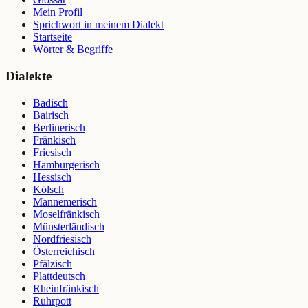
Mein Profil
Sprichwort in meinem Dialekt
Startseite
Wörter & Begriffe
Dialekte
Badisch
Bairisch
Berlinerisch
Fränkisch
Friesisch
Hamburgerisch
Hessisch
Kölsch
Mannemerisch
Moselfränkisch
Münsterländisch
Nordfriesisch
Österreichisch
Pfälzisch
Plattdeutsch
Rheinfränkisch
Ruhrpott