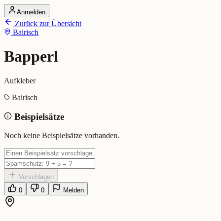
Anmelden
Startseite
Zurück zur Übersicht
Alle Dialekte
Bairisch
Dialekte vergleichen
Wörterbuch
Dialekt-Karte
Bapperl
Ranking
Blog
Aufkleber
Bapperl (Bairisch)
Bairisch
Beispielsätze
Bedeutung:
Aufkleber
Eingereicht von: Mundwerk Team
Noch keine Beispielsätze vorhanden.
Vorschlagen
0
0
Melden