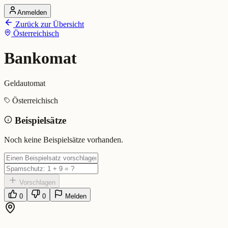
Anmelden
Startseite
Zurück zur Übersicht
Alle Dialekte
Österreichisch
Dialekte vergleichen
Wörterbuch
Dialekt-Karte
Bankomat
Ranking
Blog
Geldautomat
Bankomat (Österreichisch)
Österreichisch
Beispielsätze
Bedeutung:
Geldautomat
Eingereicht von: Mundwerk Team
Noch keine Beispielsätze vorhanden.
Vorschlagen
0
0
Melden