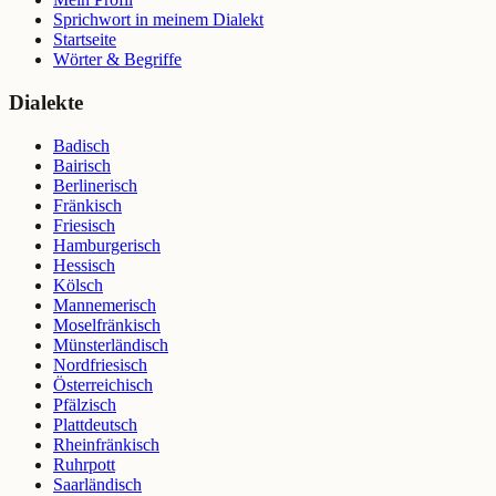
Sprichwort in meinem Dialekt
Startseite
Wörter & Begriffe
Dialekte
Badisch
Bairisch
Berlinerisch
Fränkisch
Friesisch
Hamburgerisch
Hessisch
Kölsch
Mannemerisch
Moselfränkisch
Münsterländisch
Nordfriesisch
Österreichisch
Pfälzisch
Plattdeutsch
Rheinfränkisch
Ruhrpott
Saarländisch