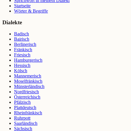
Sprichwort in meinem Dialekt
Startseite
Wörter & Begriffe
Dialekte
Badisch
Bairisch
Berlinerisch
Fränkisch
Friesisch
Hamburgerisch
Hessisch
Kölsch
Mannemerisch
Moselfränkisch
Münsterländisch
Nordfriesisch
Österreichisch
Pfälzisch
Plattdeutsch
Rheinfränkisch
Ruhrpott
Saarländisch
Sächsisch