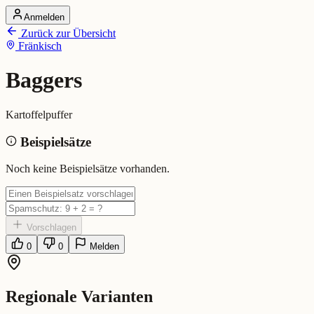
Anmelden
Startseite
Zurück zur Übersicht
Alle Dialekte
Fränkisch
Dialekte vergleichen
Wörterbuch
Dialekt-Karte
Baggers
Ranking
Blog
Kartoffelpuffer
Baggers (Fränkisch)
Beispielsätze
Bedeutung:
Kartoffelpuffer
Noch keine Beispielsätze vorhanden.
Vorschlagen
0
0
Melden
Regionale Varianten