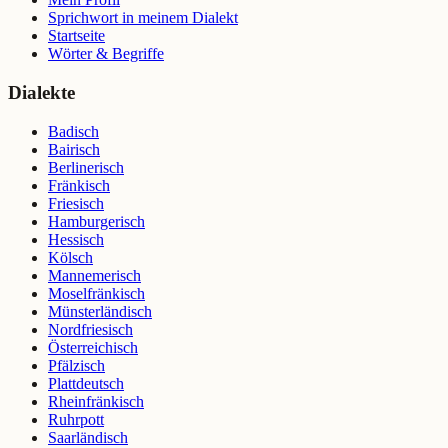
Sprichwort in meinem Dialekt
Startseite
Wörter & Begriffe
Dialekte
Badisch
Bairisch
Berlinerisch
Fränkisch
Friesisch
Hamburgerisch
Hessisch
Kölsch
Mannemerisch
Moselfränkisch
Münsterländisch
Nordfriesisch
Österreichisch
Pfälzisch
Plattdeutsch
Rheinfränkisch
Ruhrpott
Saarländisch