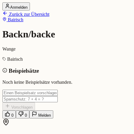
Anmelden
Startseite
Zurück zur Übersicht
Alle Dialekte
Bairisch
Dialekte vergleichen
Wörterbuch
Dialekt-Karte
Backn/backe
Ranking
Blog
Wange
Backn/backe (Bairisch)
Bairisch
Beispielsätze
Bedeutung:
Wange
Eingereicht von: Mundwerk Team
Noch keine Beispielsätze vorhanden.
Vorschlagen
0
0
Melden