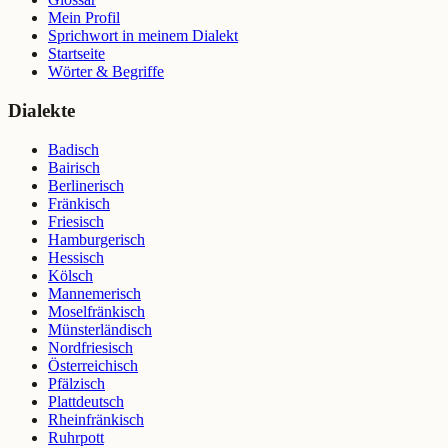
Mein Profil
Sprichwort in meinem Dialekt
Startseite
Wörter & Begriffe
Dialekte
Badisch
Bairisch
Berlinerisch
Fränkisch
Friesisch
Hamburgerisch
Hessisch
Kölsch
Mannemerisch
Moselfränkisch
Münsterländisch
Nordfriesisch
Österreichisch
Pfälzisch
Plattdeutsch
Rheinfränkisch
Ruhrpott