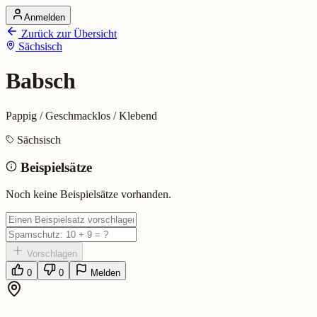
Anmelden
Startseite
Zurück zur Übersicht
Alle Dialekte
Sächsisch
Dialekte vergleichen
Wörterbuch
Dialekt-Karte
Babsch
Ranking
Blog
Pappig / Geschmacklos / Klebend
Babsch (Sächsisch)
Sächsisch
Beispielsätze
Bedeutung:
Pappig / Geschmacklos / Klebend
Eingereicht von: Mundwerk Team
Noch keine Beispielsätze vorhanden.
Vorschlagen
0
0
Melden