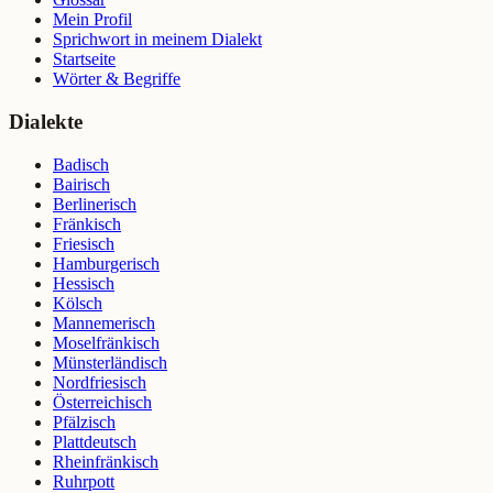
Mein Profil
Sprichwort in meinem Dialekt
Startseite
Wörter & Begriffe
Dialekte
Badisch
Bairisch
Berlinerisch
Fränkisch
Friesisch
Hamburgerisch
Hessisch
Kölsch
Mannemerisch
Moselfränkisch
Münsterländisch
Nordfriesisch
Österreichisch
Pfälzisch
Plattdeutsch
Rheinfränkisch
Ruhrpott