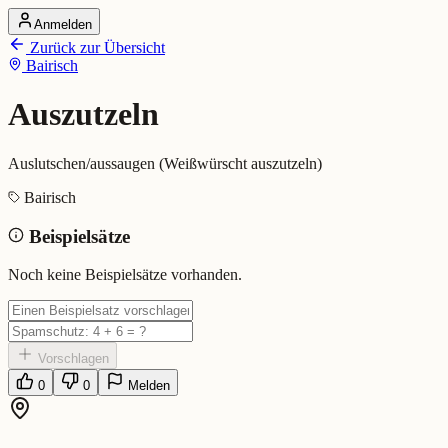
Anmelden
Startseite
Zurück zur Übersicht
Alle Dialekte
Bairisch
Dialekte vergleichen
Wörterbuch
Dialekt-Karte
Auszutzeln
Ranking
Blog
Auslutschen/aussaugen (Weißwürscht auszutzeln)
Auszutzeln (Bairisch)
Bairisch
Beispielsätze
Bedeutung:
Auslutschen/aussaugen (Weißwürscht auszutzeln)
Eingereicht von: Mundwerk Team
Noch keine Beispielsätze vorhanden.
Vorschlagen
0
0
Melden