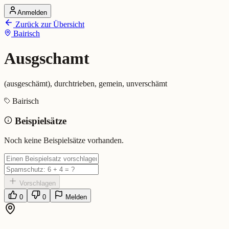
Anmelden
Startseite
Zurück zur Übersicht
Alle Dialekte
Bairisch
Dialekte vergleichen
Wörterbuch
Dialekt-Karte
Ausgschamt
Ranking
Blog
(ausgeschämt), durchtrieben, gemein, unverschämt
Ausgschamt (Bairisch)
Bairisch
Beispielsätze
Bedeutung:
(ausgeschämt), durchtrieben, gemein, unverschämt
Eingereicht von: Mundwerk Team
Noch keine Beispielsätze vorhanden.
Vorschlagen
0
0
Melden