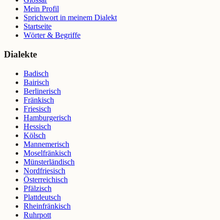
Mein Profil
Sprichwort in meinem Dialekt
Startseite
Wörter & Begriffe
Dialekte
Badisch
Bairisch
Berlinerisch
Fränkisch
Friesisch
Hamburgerisch
Hessisch
Kölsch
Mannemerisch
Moselfränkisch
Münsterländisch
Nordfriesisch
Österreichisch
Pfälzisch
Plattdeutsch
Rheinfränkisch
Ruhrpott