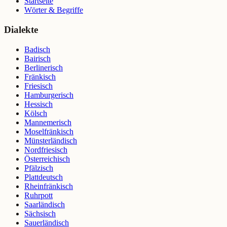
Startseite
Wörter & Begriffe
Dialekte
Badisch
Bairisch
Berlinerisch
Fränkisch
Friesisch
Hamburgerisch
Hessisch
Kölsch
Mannemerisch
Moselfränkisch
Münsterländisch
Nordfriesisch
Österreichisch
Pfälzisch
Plattdeutsch
Rheinfränkisch
Ruhrpott
Saarländisch
Sächsisch
Sauerländisch