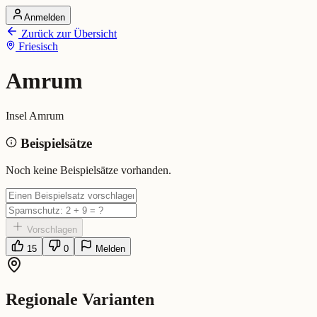
Anmelden
Startseite
Zurück zur Übersicht
Alle Dialekte
Friesisch
Dialekte vergleichen
Wörterbuch
Dialekt-Karte
Amrum
Ranking
Blog
Insel Amrum
Amrum (Friesisch)
Beispielsätze
Bedeutung:
Insel Amrum
Noch keine Beispielsätze vorhanden.
Beispiel:
Urlaub auf Amrum.
Vorschlagen
15
0
Melden
Regionale Varianten