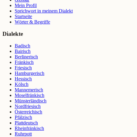
Mein Profil
Sprichwort in meinem Dialekt
Startseite
Wörter & Begriffe
Dialekte
Badisch
Bairisch
Berlinerisch
Fränkisch
Friesisch
Hamburgerisch
Hessisch
Kölsch
Mannemerisch
Moselfränkisch
Münsterländisch
Nordfriesisch
Österreichisch
Pfälzisch
Plattdeutsch
Rheinfränkisch
Ruhrpott