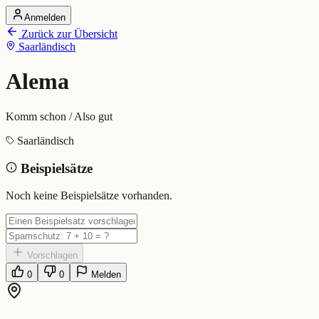
Anmelden
Startseite
Zurück zur Übersicht
Alle Dialekte
Saarländisch
Dialekte vergleichen
Wörterbuch
Dialekt-Karte
Alema
Ranking
Blog
Komm schon / Also gut
Alema (Saarländisch)
Saarländisch
Beispielsätze
Bedeutung:
Komm schon / Also gut
Eingereicht von: Mundwerk Team
Noch keine Beispielsätze vorhanden.
Vorschlagen
0
0
Melden