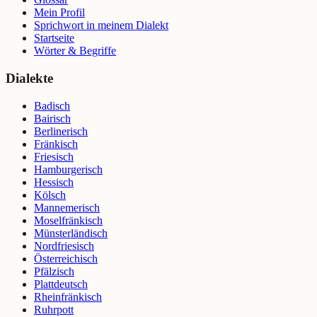
Mein Profil
Sprichwort in meinem Dialekt
Startseite
Wörter & Begriffe
Dialekte
Badisch
Bairisch
Berlinerisch
Fränkisch
Friesisch
Hamburgerisch
Hessisch
Kölsch
Mannemerisch
Moselfränkisch
Münsterländisch
Nordfriesisch
Österreichisch
Pfälzisch
Plattdeutsch
Rheinfränkisch
Ruhrpott