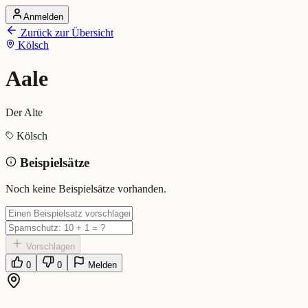
Anmelden
Startseite
Zurück zur Übersicht
Alle Dialekte
Kölsch
Dialekte vergleichen
Wörterbuch
Dialekt-Karte
Aale
Ranking
Blog
Der Alte
Aale (Kölsch)
Kölsch
Beispielsätze
Bedeutung:
Der Alte
Eingereicht von: Mundwerk Team
Noch keine Beispielsätze vorhanden.
Vorschlagen
0
0
Melden